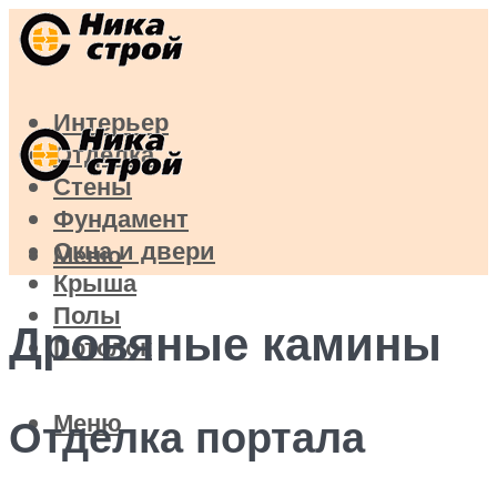
Интерьер
Отделка
Стены
Фундамент
Окна и двери
Меню
Крыша
Полы
Дровяные камины
Потолок
Меню
Отделка портала