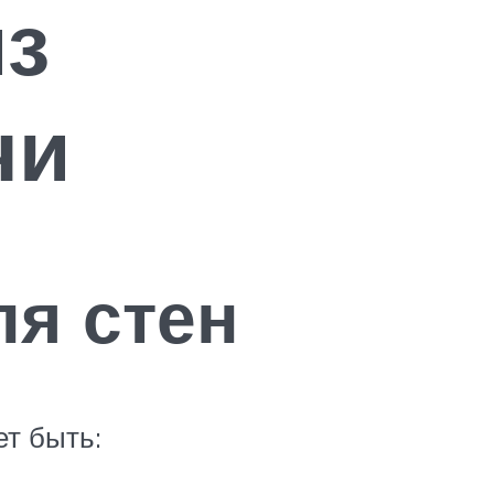
из
чи
ля стен
т быть: