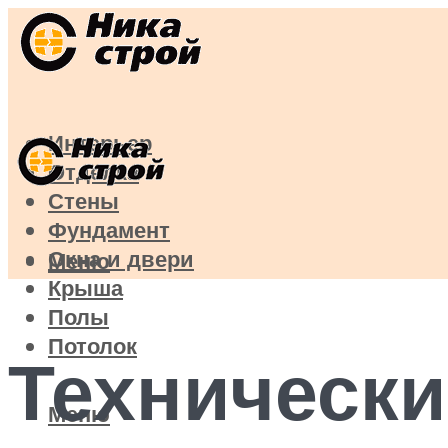
Интерьер
Отделка
Стены
Фундамент
Окна и двери
Меню
Крыша
Полы
Потолок
Технически
Меню