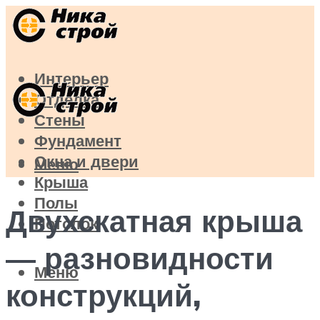
Интерьер
Отделка
Стены
Фундамент
Окна и двери
Меню
Крыша
Полы
Двухскатная крыша
Потолок
— разновидности
Меню
конструкций,