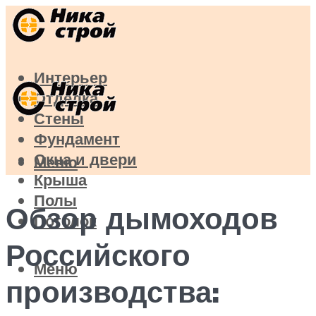
Интерьер
Отделка
Стены
Фундамент
Окна и двери
Меню
Крыша
Полы
Обзор дымоходов
Потолок
Российского
Меню
производства: