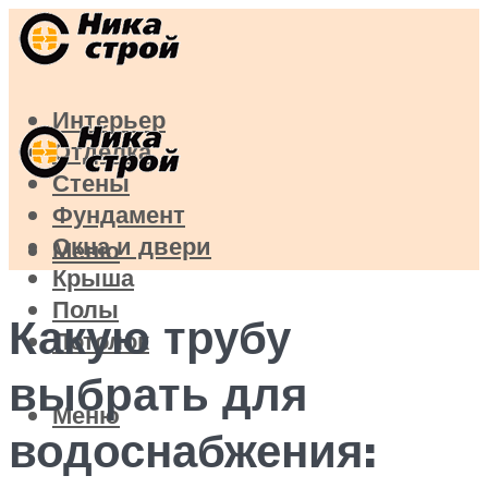
Интерьер
Отделка
Стены
Фундамент
Окна и двери
Меню
Крыша
Полы
Какую трубу
Потолок
выбрать для
Меню
водоснабжения: