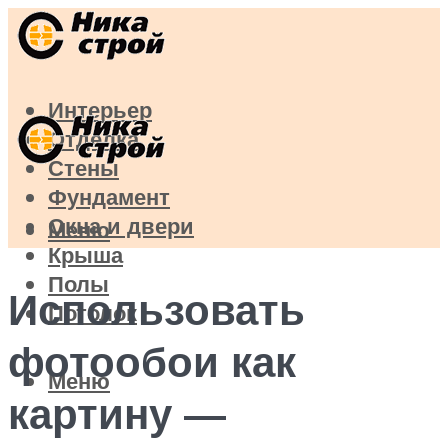
Интерьер
Отделка
Стены
Фундамент
Окна и двери
Меню
Крыша
Полы
Использовать
Потолок
фотообои как
Меню
картину —