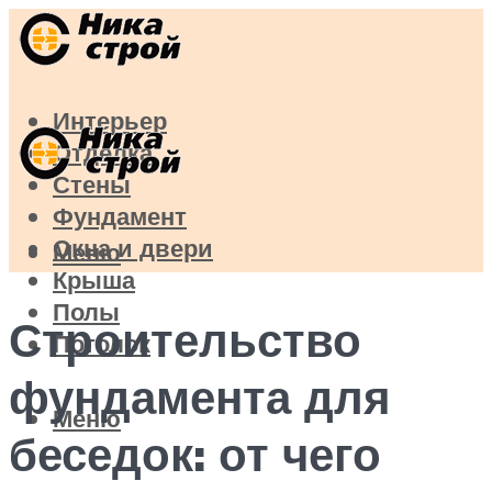
Интерьер
Отделка
Стены
Фундамент
Окна и двери
Меню
Крыша
Полы
Строительство
Потолок
фундамента для
Меню
беседок: от чего