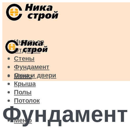
Интерьер
Отделка
Стены
Фундамент
Окна и двери
Меню
Крыша
Полы
Потолок
Фундамент
Меню