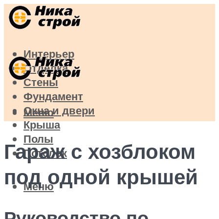
Интерьер
Отделка
Стены
Фундамент
Окна и двери
Меню
Крыша
Полы
Гараж с хозблоком
Потолок
под одной крышей
Меню
Руководство по