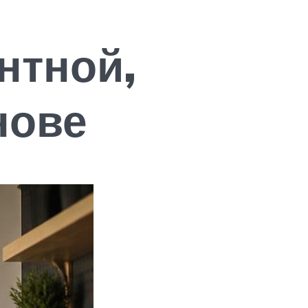
нтной,
нове