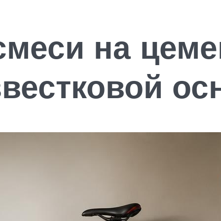
меси на цеме
звестковой ос