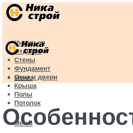
Интерьер
Отделка
Стены
Фундамент
Окна и двери
Меню
Крыша
Полы
Потолок
Особенност
Меню