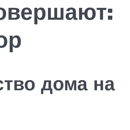
овершают:
ор
ство дома на