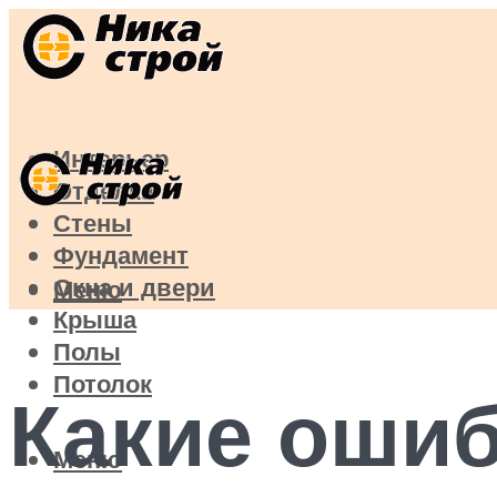
Интерьер
Отделка
Стены
Фундамент
Окна и двери
Меню
Крыша
Полы
Потолок
Какие ошиб
Меню