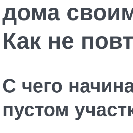
дома свои
Как не пов
С чего начин
пустом участ