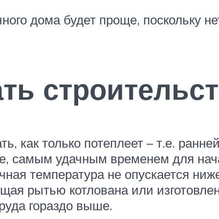
ного дома будет проще, поскольку не
ать строительс
, как только потеплеет – т.е. ранне
ке, самым удачным временем для нач
ночная температура не опускается ниж
ющая рытью котлована или изготовле
руда гораздо выше.