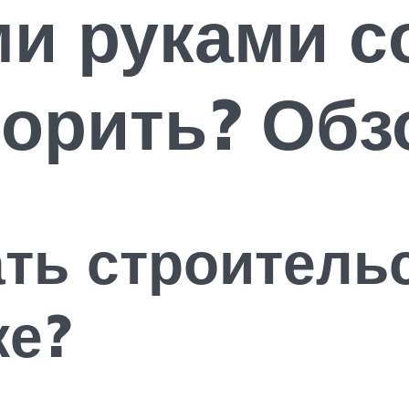
ми руками с
торить? Обз
ать строитель
ке?