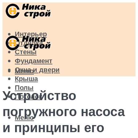
Интерьер
Отделка
Стены
Фундамент
Окна и двери
Меню
Крыша
Полы
Устройство
Потолок
погружного насоса
Меню
и принципы его