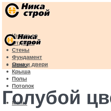
Интерьер
Отделка
Стены
Фундамент
Окна и двери
Меню
Крыша
Полы
Потолок
Голубой цв
Меню