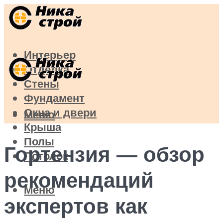
Интерьер
Отделка
Стены
Фундамент
Окна и двери
Меню
Крыша
Полы
Гортензия — обзор
Потолок
рекомендаций
Меню
экспертов как