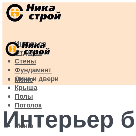
Интерьер
Отделка
Стены
Фундамент
Окна и двери
Меню
Крыша
Полы
Потолок
Интерьер 
Меню