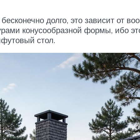
есконечно долго, это зависит от во
ами конусообразной формы, ибо это 
ифутовый стол.