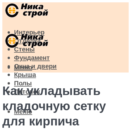
Интерьер
Отделка
Стены
Фундамент
Окна и двери
Меню
Крыша
Полы
Как укладывать
Потолок
кладочную сетку
Меню
для кирпича