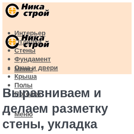
Интерьер
Отделка
Стены
Фундамент
Окна и двери
Меню
Крыша
Полы
Выравниваем и
Потолок
делаем разметку
Меню
стены, укладка