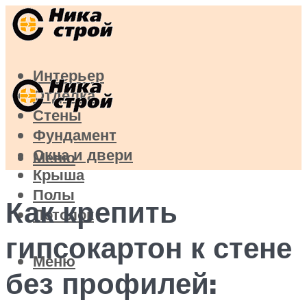
Интерьер
Отделка
Стены
Фундамент
Окна и двери
Меню
Крыша
Полы
Как крепить
Потолок
гипсокартон к стене
Меню
без профилей: