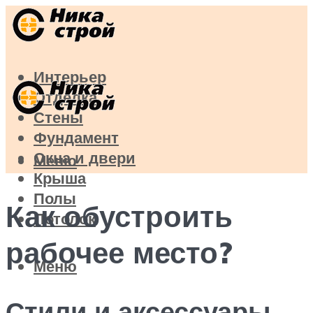
Интерьер
Отделка
Стены
Фундамент
Окна и двери
Меню
Крыша
Полы
Как обустроить
Потолок
рабочее место?
Меню
Стили и аксессуары