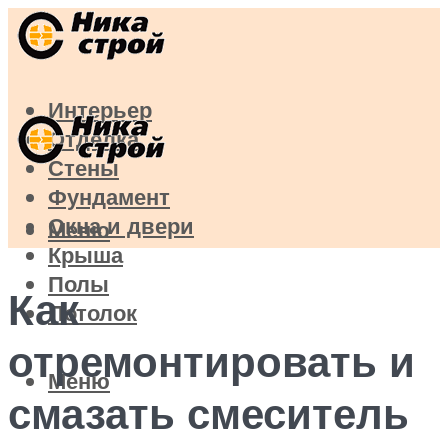
Интерьер
Отделка
Стены
Фундамент
Окна и двери
Меню
Крыша
Полы
Как
Потолок
отремонтировать и
Меню
смазать смеситель