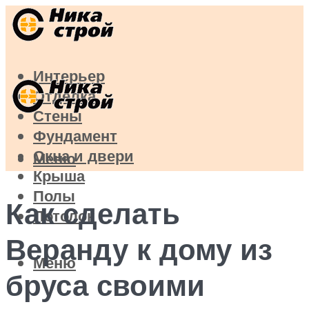
Интерьер
Отделка
Стены
Фундамент
Окна и двери
Меню
Крыша
Полы
Как сделать
Потолок
Веранду к дому из
Меню
бруса своими