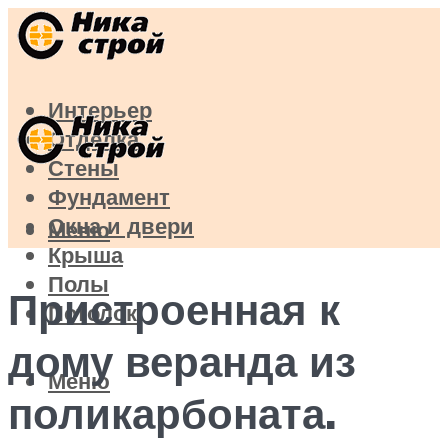
Интерьер
Отделка
Стены
Фундамент
Окна и двери
Меню
Крыша
Полы
Пристроенная к
Потолок
дому веранда из
Меню
поликарбоната.