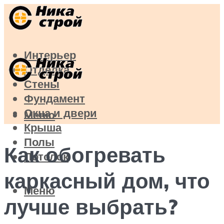
Интерьер
Отделка
Стены
Фундамент
Окна и двери
Меню
Крыша
Полы
Как обогревать
Потолок
каркасный дом, что
Меню
лучше выбрать?