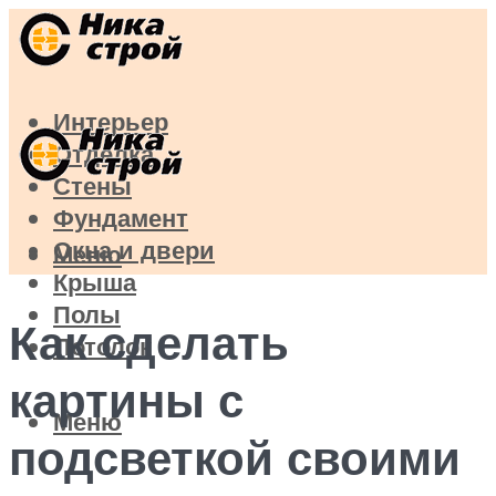
Интерьер
Отделка
Стены
Фундамент
Окна и двери
Меню
Крыша
Полы
Как сделать
Потолок
картины с
Меню
подсветкой своими