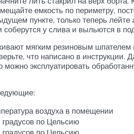
ачните лить стакрил на верх борта. 
емещайте емкость по периметру, пос
ыдущем пункте, только теперь лейте 
и соберутся у слива и выльются в по
живают мягким резиновым шпателем и
верьте, что написано в инструкции. 
что можно эксплуатировать обработа
ледующие:
пература воздуха в помещении
 градусов по Цельсию
 градусов по Цельсию