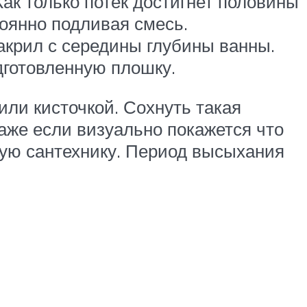
Как только потек достигнет половины
тоянно подливая смесь.
акрил с середины глубины ванны.
дготовленную плошку.
ли кисточкой. Сохнуть такая
Даже если визуально покажется что
нную сантехнику. Период высыхания