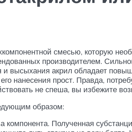
хкомпонентной смесью, которую необ
ндованных производителем. Сильного
я и высыхания акрил обладает повыш
его нанесения прост. Правда, потреб
йствовать не спеша, вы избежите во
едующим образом:
а компонента. Полученная субстанц