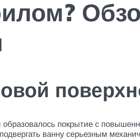
илом? Обзо
я
ловой поверх
й образовалось покрытие с повышенн
подвергать ванну серьезным механи