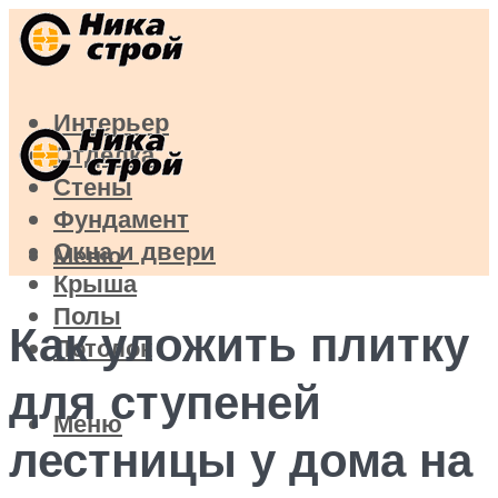
Интерьер
Отделка
Стены
Фундамент
Окна и двери
Меню
Крыша
Полы
Как уложить плитку
Потолок
для ступеней
Меню
лестницы у дома на