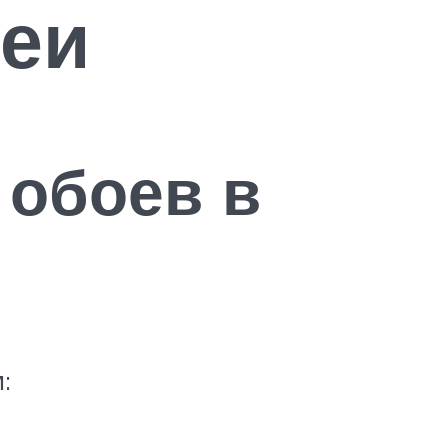
деи
 обоев в
: