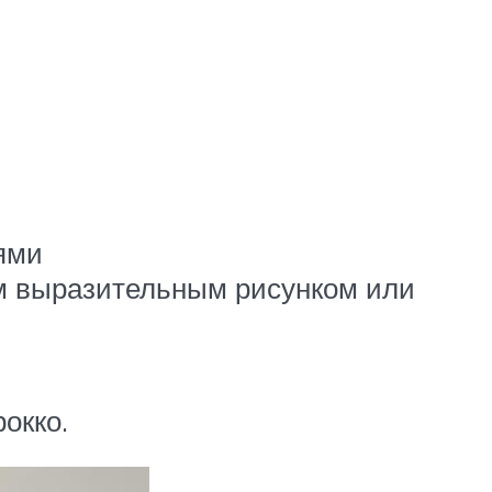
ями
ым выразительным рисунком или
окко.