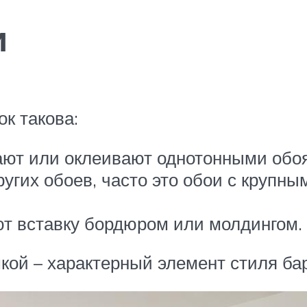
и
к такова:
ают или оклеивают однотонными обо
ругих обоев, часто это обои с крупн
т вставку бордюром или молдингом.
ой – характерный элемент стиля бар