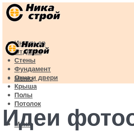
Интерьер
Отделка
Стены
Фундамент
Окна и двери
Меню
Крыша
Полы
Потолок
Идеи фото
Меню