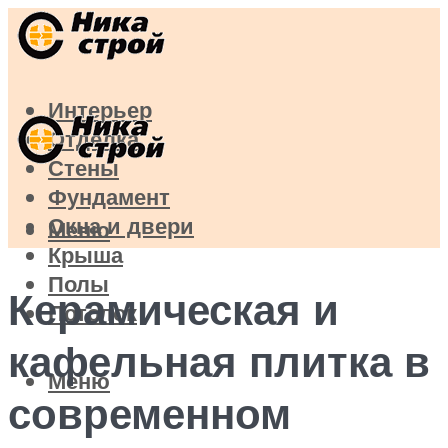
Интерьер
Отделка
Стены
Фундамент
Окна и двери
Меню
Крыша
Полы
Керамическая и
Потолок
кафельная плитка в
Меню
современном