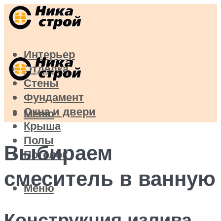
Интерьер
Отделка
Стены
Фундамент
Окна и двери
Меню
Крыша
Полы
Выбираем
Потолок
смеситель в ванную
Меню
Конструкция излива