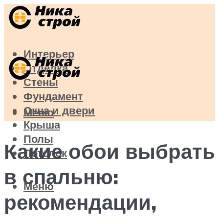
Интерьер
Отделка
Стены
Фундамент
Окна и двери
Меню
Крыша
Полы
Какие обои выбрать
Потолок
в спальню:
Меню
рекомендации,