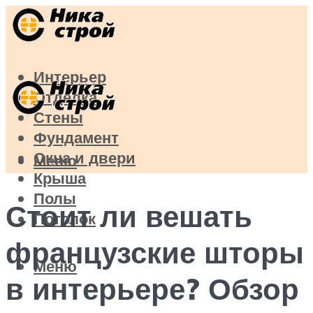
Интерьер
Отделка
Стены
Фундамент
Окна и двери
Меню
Крыша
Полы
Стоит ли вешать
Потолок
французские шторы
Меню
в интерьере? Обзор