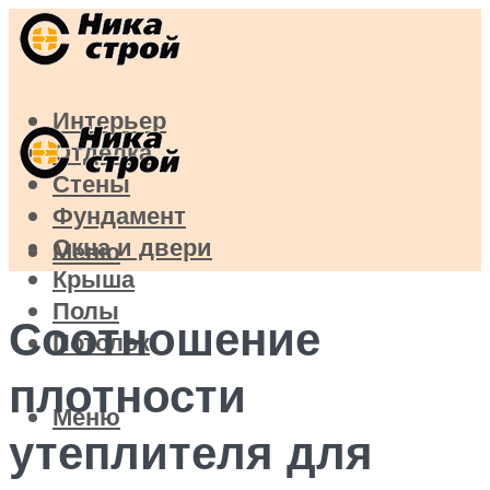
Интерьер
Отделка
Стены
Фундамент
Окна и двери
Меню
Крыша
Полы
Соотношение
Потолок
плотности
Меню
утеплителя для