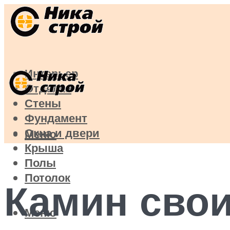
Интерьер
Отделка
Стены
Фундамент
Окна и двери
Меню
Крыша
Полы
Потолок
Камин сво
Меню