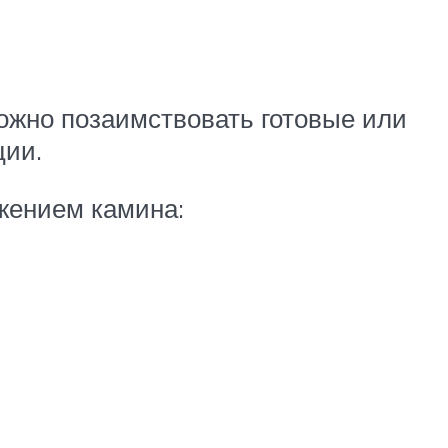
ожно позаимствовать готовые или
ции.
ожением камина: