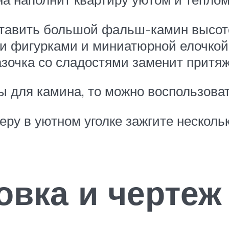
ставить большой фальш-камин высот
ми фигурками и миниатюрной елочкой
азочка со сладостями заменит притя
ы для камина, то можно воспользова
у в уютном уголке зажгите несколько
овка и чертеж