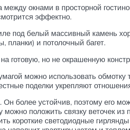
 между окнами в просторной гостиной
мотрится эффектно.
тиле под белый массивный камень хо
, планки) и потолочный багет.
на готовую, но не окрашенную конст
умагой можно использовать обмотку 
местные поделки укрепляют отношени
 Он более устойчив, поэтому его мож
у можно положить связку веточек из 
ить короткие светодиодные гирлянды
на наполнит квартиру уютом и теплом