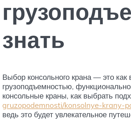
грузоподъе
знать
Выбор консольного крана — это как
грузоподъемностью, функциональнос
консольные краны, как выбрать по
gruzopodemnosti/konsolnye-krany-p
ведь это будет увлекательное путеш