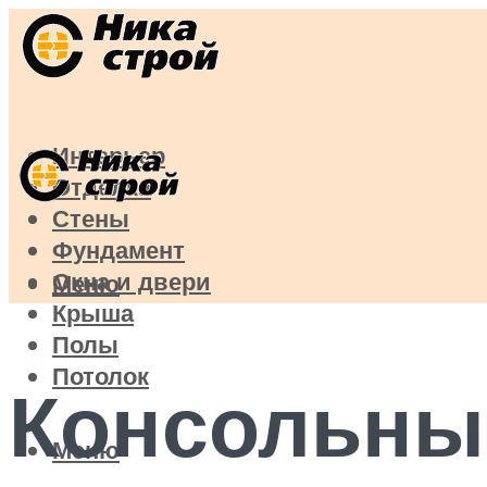
Интерьер
Отделка
Стены
Фундамент
Окна и двери
Меню
Крыша
Полы
Потолок
Консольны
Меню