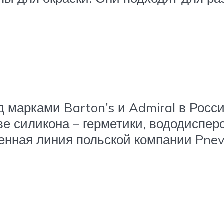
 марками Barton’s и Admiral в Росси
ве силикона – герметики, вододиспе
венная линия польской компании Pne