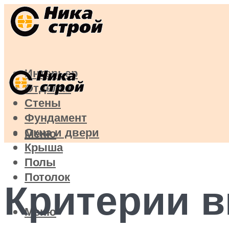
Интерьер
Отделка
Стены
Фундамент
Окна и двери
Меню
Крыша
Полы
Потолок
Критерии в
Меню