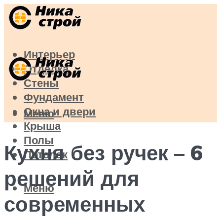
Интерьер
Отделка
Стены
Фундамент
Окна и двери
Меню
Крыша
Полы
Кухня без ручек – 6
Потолок
решений для
Меню
современных