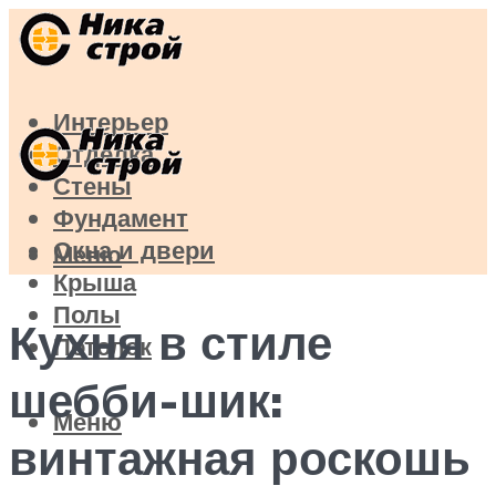
Интерьер
Отделка
Стены
Фундамент
Окна и двери
Меню
Крыша
Полы
Кухня в стиле
Потолок
шебби-шик:
Меню
винтажная роскошь