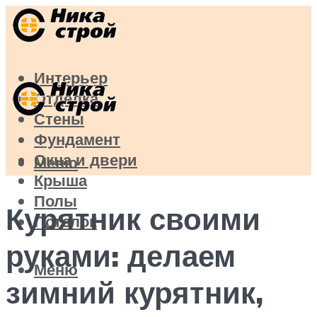
Интерьер
Отделка
Стены
Фундамент
Окна и двери
Меню
Крыша
Полы
Курятник своими
Потолок
руками: делаем
Меню
зимний курятник,