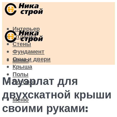
Интерьер
Отделка
Стены
Фундамент
Окна и двери
Меню
Крыша
Полы
Мауэрлат для
Потолок
двухскатной крыши
Меню
своими руками: