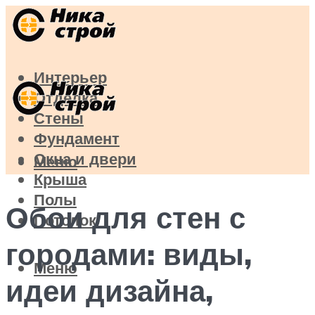
Интерьер
Отделка
Стены
Фундамент
Окна и двери
Меню
Крыша
Полы
Обои для стен с
Потолок
городами: виды,
Меню
идеи дизайна,