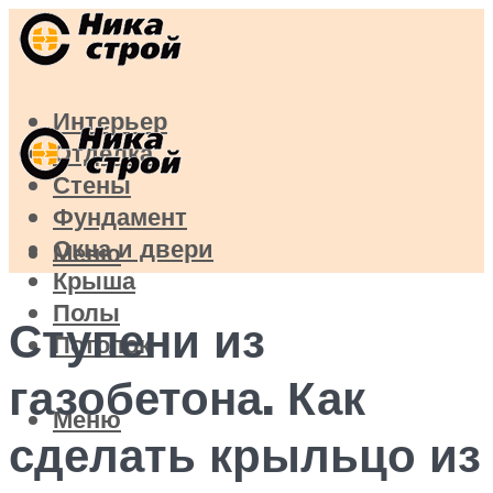
Интерьер
Отделка
Стены
Фундамент
Окна и двери
Меню
Крыша
Полы
Ступени из
Потолок
газобетона. Как
Меню
сделать крыльцо из