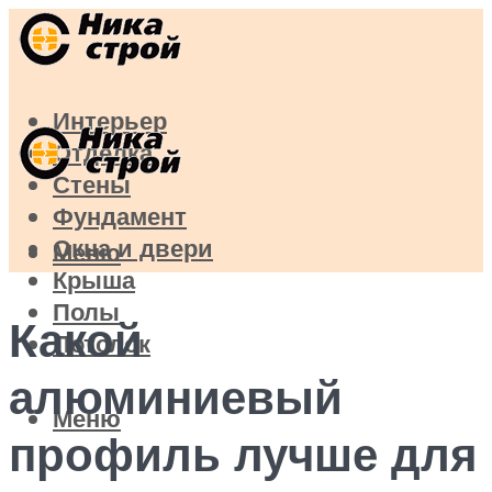
Интерьер
Отделка
Стены
Фундамент
Окна и двери
Меню
Крыша
Полы
Какой
Потолок
алюминиевый
Меню
профиль лучше для