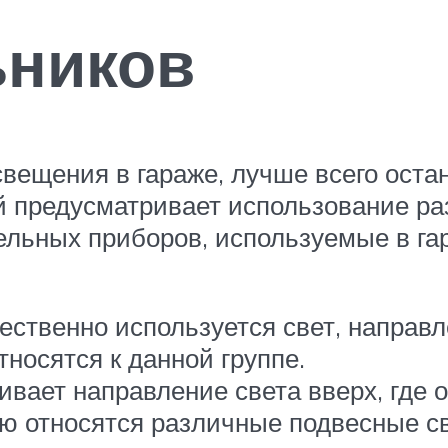
ьников
свещения в гараже, лучше всего оста
й предусматривает использование ра
льных приборов, используемые в га
ственно используется свет, направл
носятся к данной группе.
вает направление света вверх, где о
ию относятся различные подвесные св