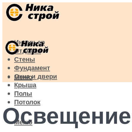
Интерьер
Отделка
Стены
Фундамент
Окна и двери
Меню
Крыша
Полы
Потолок
Освещение 
Меню