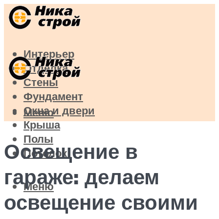
Интерьер
Отделка
Стены
Фундамент
Окна и двери
Меню
Крыша
Полы
Освещение в
Потолок
гараже: делаем
Меню
освещение своими