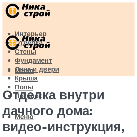
Интерьер
Отделка
Стены
Фундамент
Окна и двери
Меню
Крыша
Полы
Отделка внутри
Потолок
дачного дома:
Меню
видео-инструкция,