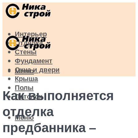
Интерьер
Отделка
Стены
Фундамент
Окна и двери
Меню
Крыша
Полы
Как выполняется
Потолок
отделка
Меню
предбанника –