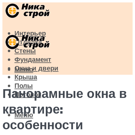
Интерьер
Отделка
Стены
Фундамент
Окна и двери
Меню
Крыша
Полы
Панорамные окна в
Потолок
квартире:
Меню
особенности