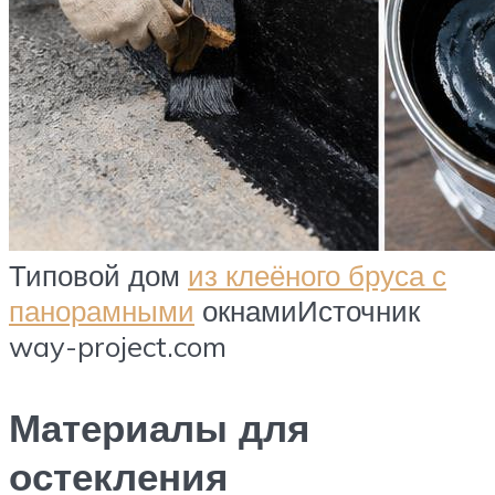
Типовой дом
из клеёного бруса с
панорамными
окнамиИсточник
way-project.com
Материалы для
остекления