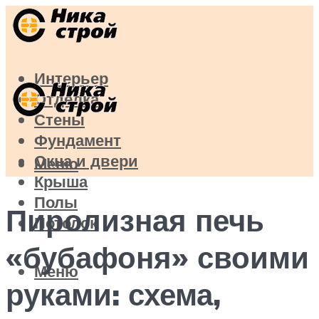
Интерьер
Отделка
Стены
Фундамент
Окна и двери
Меню
Крыша
Полы
Пиролизная печь
Потолок
«бубафоня» своими
Меню
руками: схема,