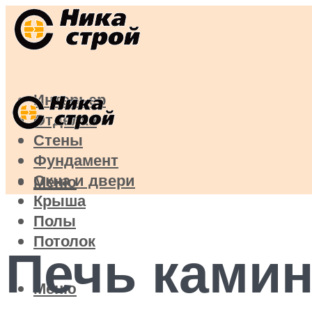
Интерьер
Отделка
Стены
Фундамент
Окна и двери
Меню
Крыша
Полы
Потолок
Печь камин
Меню