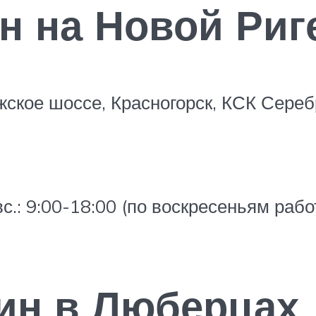
н на Новой Риг
жское шоссе, Красногорск, КСК Сереб
вс.: 9:00-18:00 (по воскресеньям раб
зин в Люберцах