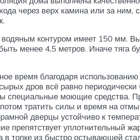
золяция дома выполнена качественно
да через верх камина или за ним, 
к.
 водяным контуром имеет 150 мм. В
 быть менее 4,5 метров. Иначе тяга б
ьное время благодаря использованию
т сырых дров всё равно периодически
мы специальные моющие средства. П
потом тратить силы и время на отмы
рамной дверцы устойчиво к темпера
е препятствует уплотнительный жар
 в топке из быстро остывающей ста