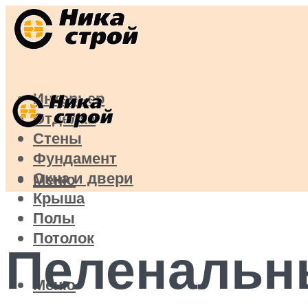
Интерьер
Отделка
Стены
Фундамент
Окна и двери
Меню
Крыша
Полы
Потолок
Пеленальн
Меню